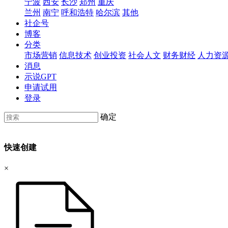
宁波
西安
长沙
郑州
重庆
兰州
南宁
呼和浩特
哈尔滨
其他
社企号
博客
分类
市场营销
信息技术
创业投资
社会人文
财务财经
人力资
消息
示说GPT
申请试用
登录
确定
快速创建
×