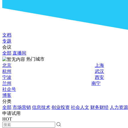
文档
专题
会议
全部
直播间
热门城市
北京
上海
杭州
武汉
宁波
西安
兰州
南宁
社企号
博客
分类
全部
市场营销
信息技术
创业投资
社会人文
财务财经
人力资源
申请试用
HOT