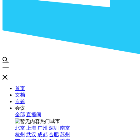
首页
文档
专题
会议
全部
直播间
热门城市
北京
上海
广州
深圳
南京
杭州
武汉
成都
合肥
苏州