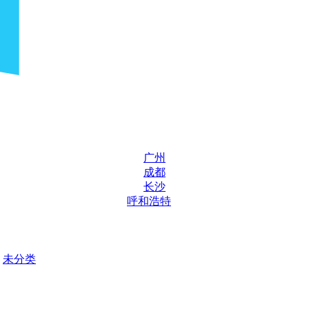
广州
成都
长沙
呼和浩特
未分类