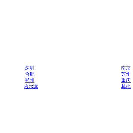
深圳
南京
合肥
苏州
郑州
重庆
哈尔滨
其他