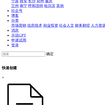
宁波
西安
长沙
郑州
重庆
兰州
南宁
呼和浩特
哈尔滨
其他
社企号
博客
分类
市场营销
信息技术
创业投资
社会人文
财务财经
人力资
消息
示说GPT
申请试用
登录
确定
快速创建
×