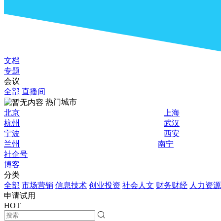
文档
专题
会议
全部
直播间
热门城市
北京
上海
杭州
武汉
宁波
西安
兰州
南宁
社企号
博客
分类
全部
市场营销
信息技术
创业投资
社会人文
财务财经
人力资源
申请试用
HOT