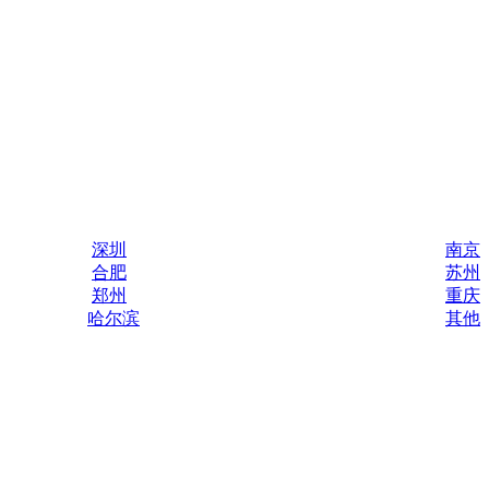
深圳
南京
合肥
苏州
郑州
重庆
哈尔滨
其他