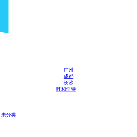
广州
成都
长沙
呼和浩特
未分类