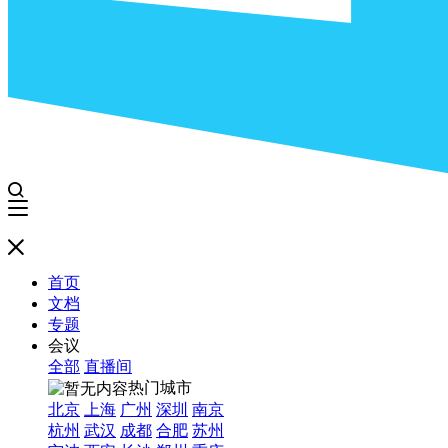
首页
文档
专题
会议
全部
直播间
热门城市
北京
上海
广州
深圳
南京
杭州
武汉
成都
合肥
苏州