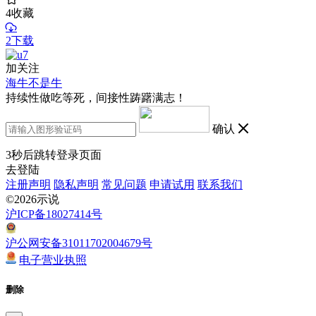
4
收藏
2下载
加关注
海牛不是牛
持续性做吃等死，间接性踌躇满志！
确认
3
秒后跳转登录页面
去登陆
注册声明
隐私声明
常见问题
申请试用
联系我们
©2026示说
沪ICP备18027414号
沪公网安备31011702004679号
电子营业执照
删除