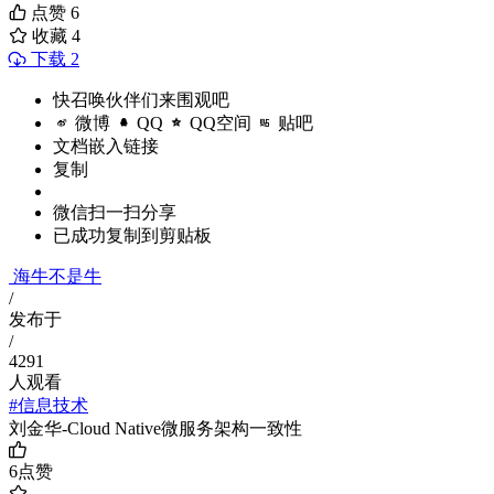
点赞
6
收藏
4
下载 2
快召唤伙伴们来围观吧
微博
QQ
QQ空间
贴吧
文档嵌入链接
复制
微信扫一扫分享
已成功复制到剪贴板
海牛不是牛
/
发布于
/
4291
人观看
#信息技术
刘金华-Cloud Native微服务架构一致性
6
点赞