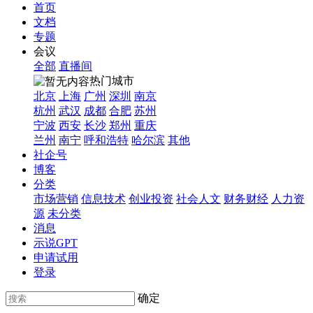
首页
文档
专题
会议
全部
直播间
热门城市
北京
上海
广州
深圳
南京
杭州
武汉
成都
合肥
苏州
宁波
西安
长沙
郑州
重庆
兰州
南宁
呼和浩特
哈尔滨
其他
社企号
博客
分类
市场营销
信息技术
创业投资
社会人文
财务财经
人力资
源
未分类
消息
示说GPT
申请试用
登录
确定