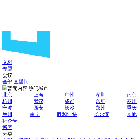
文档
专题
会议
全部
直播间
热门城市
北京
上海
广州
深圳
南京
杭州
武汉
成都
合肥
苏州
宁波
西安
长沙
郑州
重庆
兰州
南宁
呼和浩特
哈尔滨
其他
社企号
博客
分类