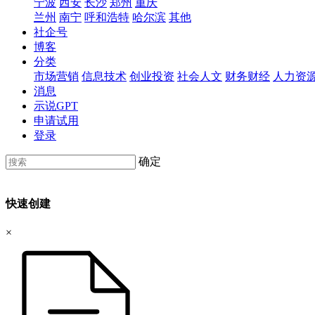
宁波
西安
长沙
郑州
重庆
兰州
南宁
呼和浩特
哈尔滨
其他
社企号
博客
分类
市场营销
信息技术
创业投资
社会人文
财务财经
人力资
消息
示说GPT
申请试用
登录
确定
快速创建
×