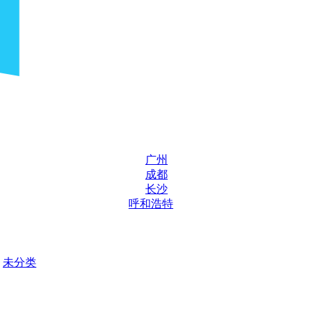
广州
成都
长沙
呼和浩特
未分类