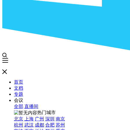
首页
文档
专题
会议
全部
直播间
热门城市
北京
上海
广州
深圳
南京
杭州
武汉
成都
合肥
苏州