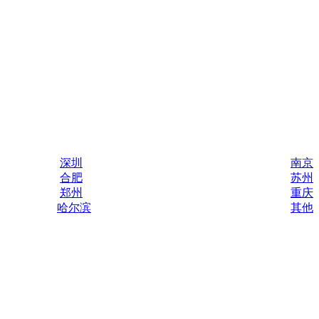
深圳
南京
合肥
苏州
郑州
重庆
哈尔滨
其他