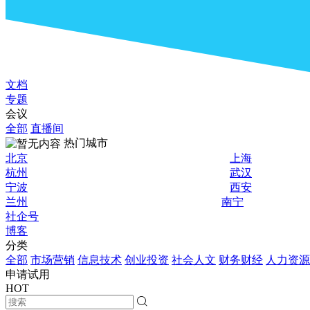
文档
专题
会议
全部
直播间
热门城市
北京
上海
杭州
武汉
宁波
西安
兰州
南宁
社企号
博客
分类
全部
市场营销
信息技术
创业投资
社会人文
财务财经
人力资源
申请试用
HOT