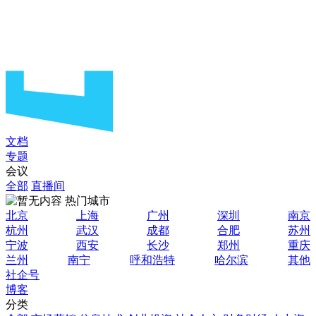
文档
专题
会议
全部
直播间
热门城市
北京
上海
广州
深圳
南京
杭州
武汉
成都
合肥
苏州
宁波
西安
长沙
郑州
重庆
兰州
南宁
呼和浩特
哈尔滨
其他
社企号
博客
分类