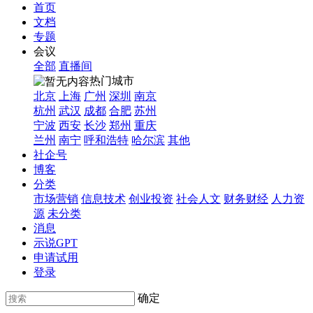
首页
文档
专题
会议
全部
直播间
热门城市
北京
上海
广州
深圳
南京
杭州
武汉
成都
合肥
苏州
宁波
西安
长沙
郑州
重庆
兰州
南宁
呼和浩特
哈尔滨
其他
社企号
博客
分类
市场营销
信息技术
创业投资
社会人文
财务财经
人力资
源
未分类
消息
示说GPT
申请试用
登录
确定