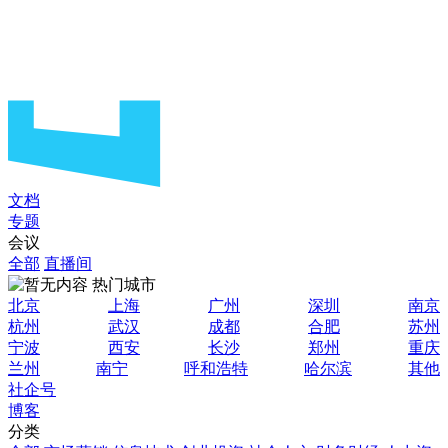
文档
专题
会议
全部
直播间
热门城市
北京
上海
广州
深圳
南京
杭州
武汉
成都
合肥
苏州
宁波
西安
长沙
郑州
重庆
兰州
南宁
呼和浩特
哈尔滨
其他
社企号
博客
分类