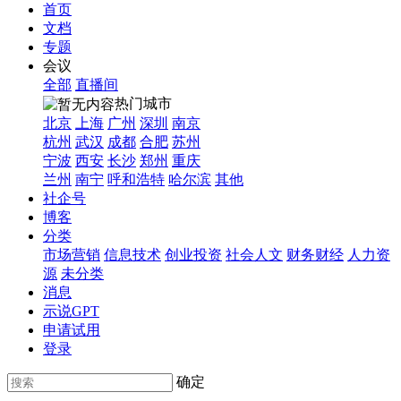
首页
文档
专题
会议
全部
直播间
热门城市
北京
上海
广州
深圳
南京
杭州
武汉
成都
合肥
苏州
宁波
西安
长沙
郑州
重庆
兰州
南宁
呼和浩特
哈尔滨
其他
社企号
博客
分类
市场营销
信息技术
创业投资
社会人文
财务财经
人力资
源
未分类
消息
示说GPT
申请试用
登录
确定