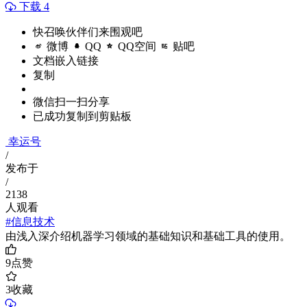
下载 4
快召唤伙伴们来围观吧
微博
QQ
QQ空间
贴吧
文档嵌入链接
复制
微信扫一扫分享
已成功复制到剪贴板
幸运号
/
发布于
/
2138
人观看
#信息技术
由浅入深介绍机器学习领域的基础知识和基础工具的使用。
9
点赞
3
收藏