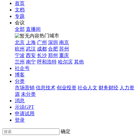
首页
文档
专题
会议
全部
直播间
热门城市
北京
上海
广州
深圳
南京
杭州
武汉
成都
合肥
苏州
宁波
西安
长沙
郑州
重庆
兰州
南宁
呼和浩特
哈尔滨
其他
社企号
博客
分类
市场营销
信息技术
创业投资
社会人文
财务财经
人力资
源
未分类
消息
示说GPT
申请试用
登录
确定