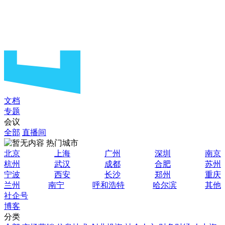
文档
专题
会议
全部
直播间
热门城市
北京
上海
广州
深圳
南京
杭州
武汉
成都
合肥
苏州
宁波
西安
长沙
郑州
重庆
兰州
南宁
呼和浩特
哈尔滨
其他
社企号
博客
分类