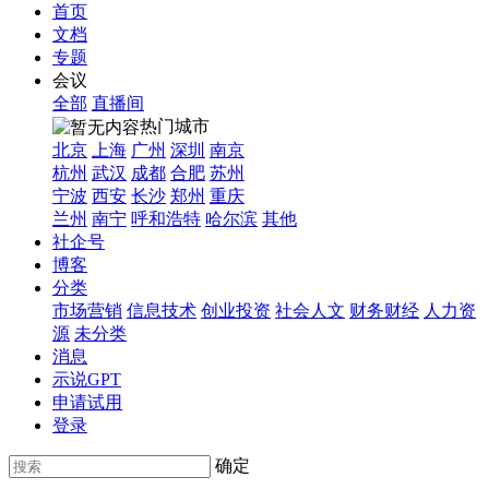
首页
文档
专题
会议
全部
直播间
热门城市
北京
上海
广州
深圳
南京
杭州
武汉
成都
合肥
苏州
宁波
西安
长沙
郑州
重庆
兰州
南宁
呼和浩特
哈尔滨
其他
社企号
博客
分类
市场营销
信息技术
创业投资
社会人文
财务财经
人力资
源
未分类
消息
示说GPT
申请试用
登录
确定