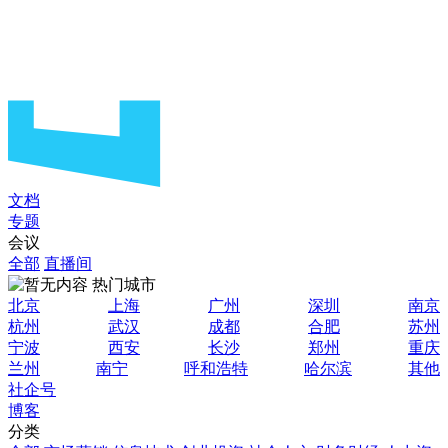
文档
专题
会议
全部
直播间
热门城市
北京
上海
广州
深圳
南京
杭州
武汉
成都
合肥
苏州
宁波
西安
长沙
郑州
重庆
兰州
南宁
呼和浩特
哈尔滨
其他
社企号
博客
分类