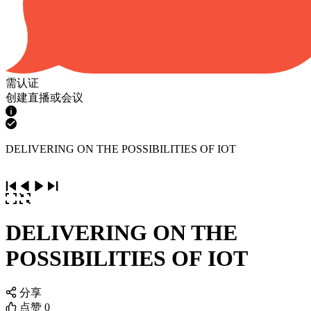
需认证
创建直播或会议
DELIVERING ON THE POSSIBILITIES OF IOT
DELIVERING ON THE
POSSIBILITIES OF IOT
分享
点赞
0