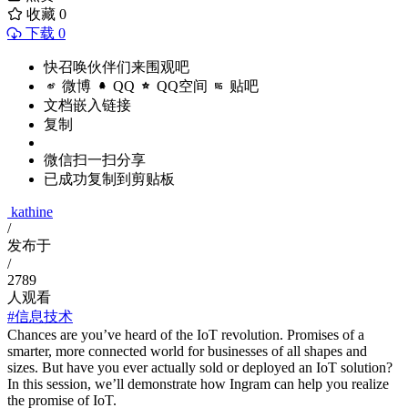
收藏
0
下载 0
快召唤伙伴们来围观吧
微博
QQ
QQ空间
贴吧
文档嵌入链接
复制
微信扫一扫分享
已成功复制到剪贴板
kathine
/
发布于
/
2789
人观看
#信息技术
Chances are you’ve heard of the IoT revolution. Promises of a
smarter, more connected world for businesses of all shapes and
sizes. But have you ever actually sold or deployed an IoT solution?
In this session, we’ll demonstrate how Ingram can help you realize
the promise of IoT.