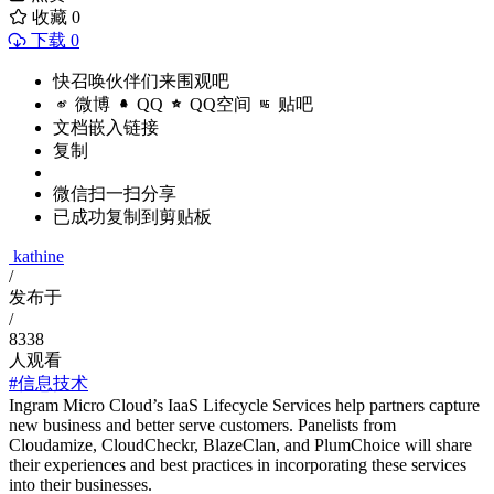
收藏
0
下载 0
快召唤伙伴们来围观吧
微博
QQ
QQ空间
贴吧
文档嵌入链接
复制
微信扫一扫分享
已成功复制到剪贴板
kathine
/
发布于
/
8338
人观看
#信息技术
Ingram Micro Cloud’s IaaS Lifecycle Services help partners capture
new business and better serve customers. Panelists from
Cloudamize, CloudCheckr, BlazeClan, and PlumChoice will share
their experiences and best practices in incorporating these services
into their businesses.