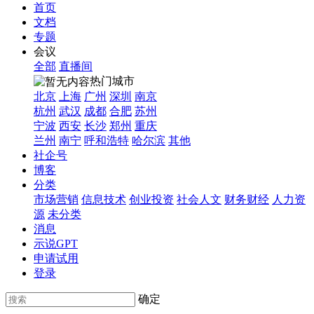
首页
文档
专题
会议
全部
直播间
热门城市
北京
上海
广州
深圳
南京
杭州
武汉
成都
合肥
苏州
宁波
西安
长沙
郑州
重庆
兰州
南宁
呼和浩特
哈尔滨
其他
社企号
博客
分类
市场营销
信息技术
创业投资
社会人文
财务财经
人力资
源
未分类
消息
示说GPT
申请试用
登录
确定