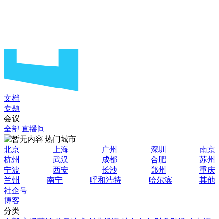
文档
专题
会议
全部
直播间
热门城市
北京
上海
广州
深圳
南京
杭州
武汉
成都
合肥
苏州
宁波
西安
长沙
郑州
重庆
兰州
南宁
呼和浩特
哈尔滨
其他
社企号
博客
分类