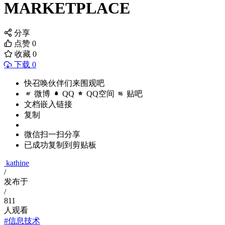
MARKETPLACE
分享
点赞
0
收藏
0
下载 0
快召唤伙伴们来围观吧
微博
QQ
QQ空间
贴吧
文档嵌入链接
复制
微信扫一扫分享
已成功复制到剪贴板
kathine
/
发布于
/
811
人观看
#信息技术