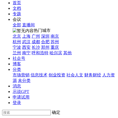
首页
文档
专题
会议
全部
直播间
热门城市
北京
上海
广州
深圳
南京
杭州
武汉
成都
合肥
苏州
宁波
西安
长沙
郑州
重庆
兰州
南宁
呼和浩特
哈尔滨
其他
社企号
博客
分类
市场营销
信息技术
创业投资
社会人文
财务财经
人力资
源
未分类
消息
示说GPT
申请试用
登录
确定