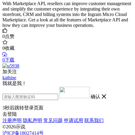
With Marketplace API, resellers can improve customer management
and simplify the customer experience by integrating their own
storefront, CRM and billing systems into the Ingram Micro Cloud
Marketplace. Get a look at all the features of Marketplace API and
how they can improve your business operations.
0
点赞
0
收藏
0下载
加关注
kathine
我就是我！
确认
3
秒后跳转登录页面
去登陆
注册声明
隐私声明
常见问题
申请试用
联系我们
©2026示说
沪ICP备18027414号