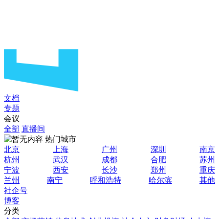
文档
专题
会议
全部
直播间
热门城市
北京
上海
广州
深圳
南京
杭州
武汉
成都
合肥
苏州
宁波
西安
长沙
郑州
重庆
兰州
南宁
呼和浩特
哈尔滨
其他
社企号
博客
分类