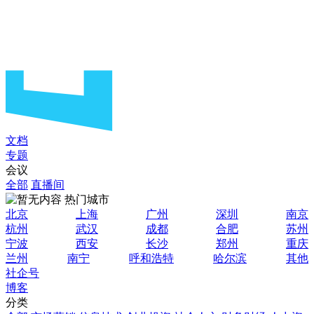
文档
专题
会议
全部
直播间
热门城市
北京
上海
广州
深圳
南京
杭州
武汉
成都
合肥
苏州
宁波
西安
长沙
郑州
重庆
兰州
南宁
呼和浩特
哈尔滨
其他
社企号
博客
分类