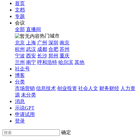
首页
文档
专题
会议
全部
直播间
热门城市
北京
上海
广州
深圳
南京
杭州
武汉
成都
合肥
苏州
宁波
西安
长沙
郑州
重庆
兰州
南宁
呼和浩特
哈尔滨
其他
社企号
博客
分类
市场营销
信息技术
创业投资
社会人文
财务财经
人力资
源
未分类
消息
示说GPT
申请试用
登录
确定