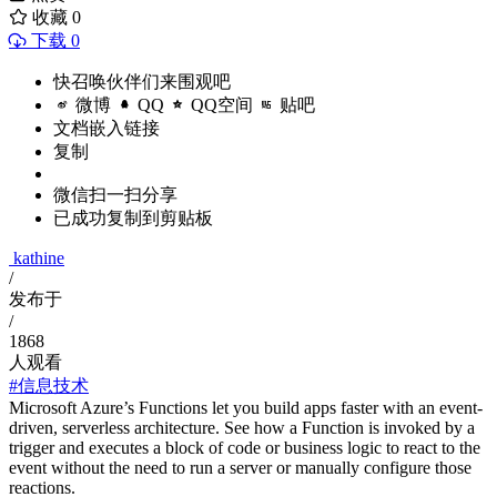
收藏
0
下载 0
快召唤伙伴们来围观吧
微博
QQ
QQ空间
贴吧
文档嵌入链接
复制
微信扫一扫分享
已成功复制到剪贴板
kathine
/
发布于
/
1868
人观看
#信息技术
Microsoft Azure’s Functions let you build apps faster with an event-
driven, serverless architecture. See how a Function is invoked by a
trigger and executes a block of code or business logic to react to the
event without the need to run a server or manually configure those
reactions.