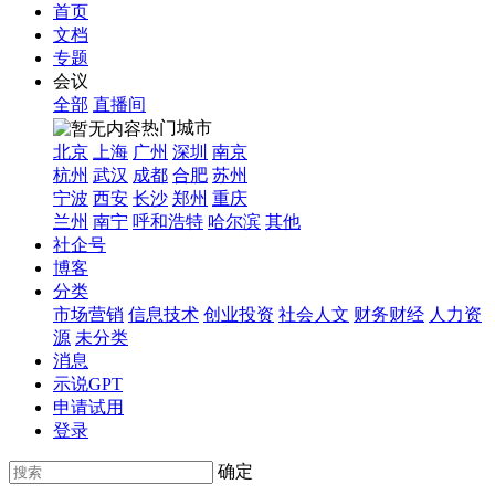
首页
文档
专题
会议
全部
直播间
热门城市
北京
上海
广州
深圳
南京
杭州
武汉
成都
合肥
苏州
宁波
西安
长沙
郑州
重庆
兰州
南宁
呼和浩特
哈尔滨
其他
社企号
博客
分类
市场营销
信息技术
创业投资
社会人文
财务财经
人力资
源
未分类
消息
示说GPT
申请试用
登录
确定