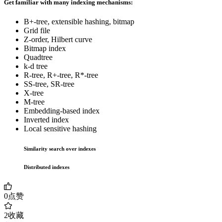
Get familiar with many indexing mechanisms:
B+-tree, extensible hashing, bitmap
Grid file
Z-order, Hilbert curve
Bitmap index
Quadtree
k-d tree
R-tree, R+-tree, R*-tree
SS-tree, SR-tree
X-tree
M-tree
Embedding-based index
Inverted index
Local sensitive hashing
Similarity search over indexes
Distributed indexes
0
点赞
2
收藏