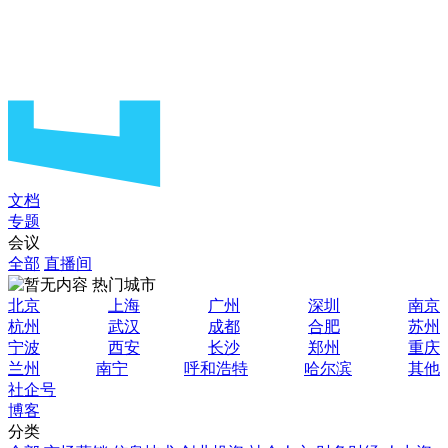
文档
专题
会议
全部
直播间
热门城市
北京
上海
广州
深圳
南京
杭州
武汉
成都
合肥
苏州
宁波
西安
长沙
郑州
重庆
兰州
南宁
呼和浩特
哈尔滨
其他
社企号
博客
分类