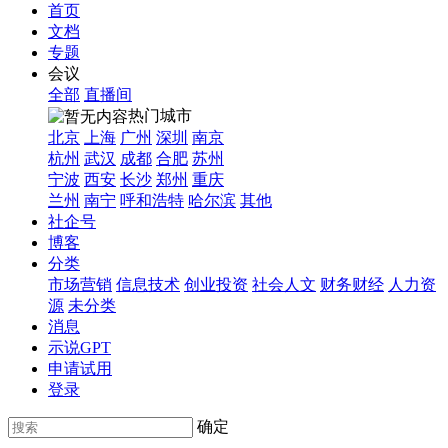
首页
文档
专题
会议
全部
直播间
热门城市
北京
上海
广州
深圳
南京
杭州
武汉
成都
合肥
苏州
宁波
西安
长沙
郑州
重庆
兰州
南宁
呼和浩特
哈尔滨
其他
社企号
博客
分类
市场营销
信息技术
创业投资
社会人文
财务财经
人力资
源
未分类
消息
示说GPT
申请试用
登录
确定