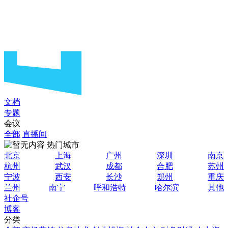
文档
专题
会议
全部
直播间
热门城市
北京
上海
广州
深圳
南京
杭州
武汉
成都
合肥
苏州
宁波
西安
长沙
郑州
重庆
兰州
南宁
呼和浩特
哈尔滨
其他
社企号
博客
分类