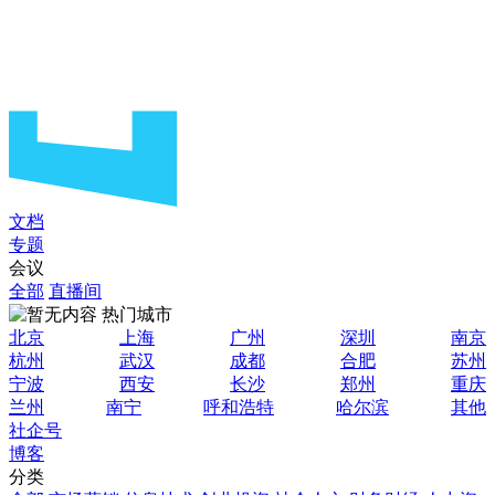
文档
专题
会议
全部
直播间
热门城市
北京
上海
广州
深圳
南京
杭州
武汉
成都
合肥
苏州
宁波
西安
长沙
郑州
重庆
兰州
南宁
呼和浩特
哈尔滨
其他
社企号
博客
分类