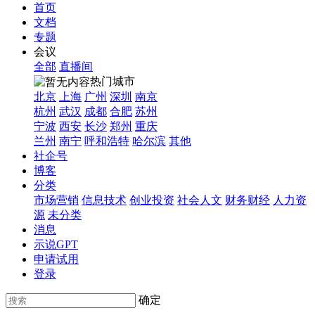
首页
文档
专题
会议
全部
直播间
热门城市
北京
上海
广州
深圳
南京
杭州
武汉
成都
合肥
苏州
宁波
西安
长沙
郑州
重庆
兰州
南宁
呼和浩特
哈尔滨
其他
社企号
博客
分类
市场营销
信息技术
创业投资
社会人文
财务财经
人力资
源
未分类
消息
示说GPT
申请试用
登录
确定