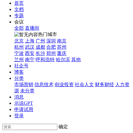
首页
文档
专题
会议
全部
直播间
热门城市
北京
上海
广州
深圳
南京
杭州
武汉
成都
合肥
苏州
宁波
西安
长沙
郑州
重庆
兰州
南宁
呼和浩特
哈尔滨
其他
社企号
博客
分类
市场营销
信息技术
创业投资
社会人文
财务财经
人力资
源
未分类
消息
示说GPT
申请试用
登录
确定