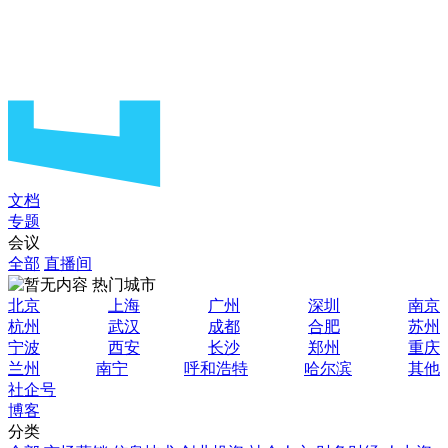
文档
专题
会议
全部
直播间
热门城市
北京
上海
广州
深圳
南京
杭州
武汉
成都
合肥
苏州
宁波
西安
长沙
郑州
重庆
兰州
南宁
呼和浩特
哈尔滨
其他
社企号
博客
分类