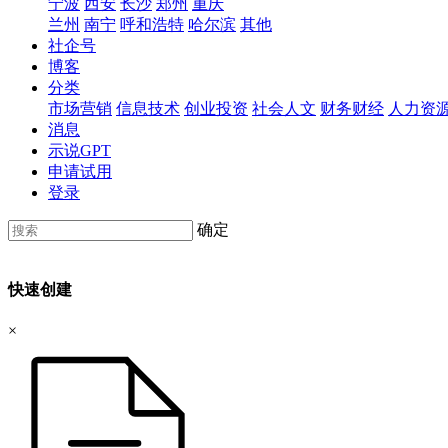
宁波
西安
长沙
郑州
重庆
兰州
南宁
呼和浩特
哈尔滨
其他
社企号
博客
分类
市场营销
信息技术
创业投资
社会人文
财务财经
人力资
消息
示说GPT
申请试用
登录
确定
快速创建
×