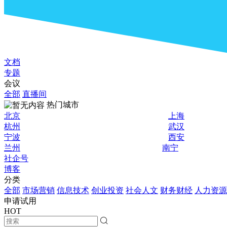
文档
专题
会议
全部
直播间
热门城市
北京
上海
杭州
武汉
宁波
西安
兰州
南宁
社企号
博客
分类
全部
市场营销
信息技术
创业投资
社会人文
财务财经
人力资源
申请试用
HOT