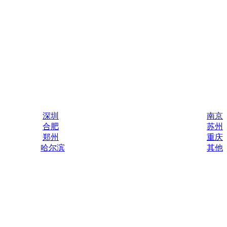
深圳
南京
合肥
苏州
郑州
重庆
哈尔滨
其他