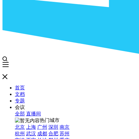
首页
文档
专题
会议
全部
直播间
热门城市
北京
上海
广州
深圳
南京
杭州
武汉
成都
合肥
苏州