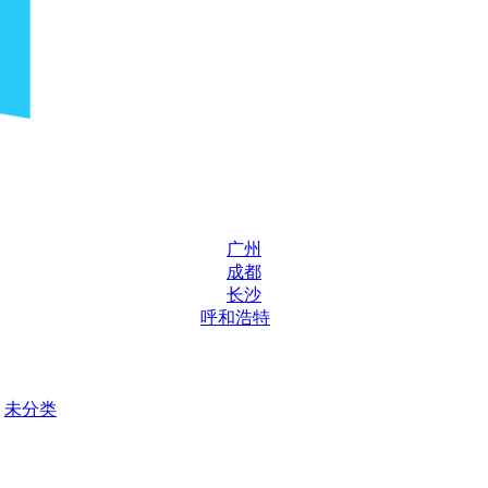
广州
成都
长沙
呼和浩特
未分类