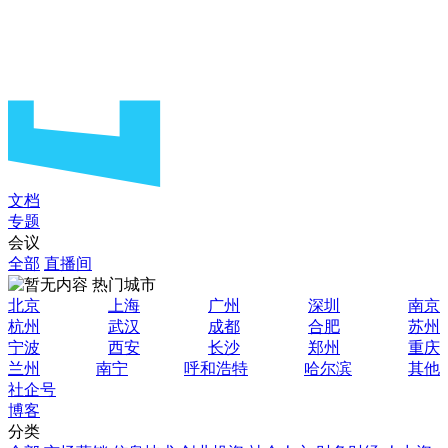
文档
专题
会议
全部
直播间
热门城市
北京
上海
广州
深圳
南京
杭州
武汉
成都
合肥
苏州
宁波
西安
长沙
郑州
重庆
兰州
南宁
呼和浩特
哈尔滨
其他
社企号
博客
分类