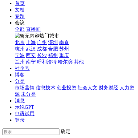
首页
文档
专题
会议
全部
直播间
热门城市
北京
上海
广州
深圳
南京
杭州
武汉
成都
合肥
苏州
宁波
西安
长沙
郑州
重庆
兰州
南宁
呼和浩特
哈尔滨
其他
社企号
博客
分类
市场营销
信息技术
创业投资
社会人文
财务财经
人力资
源
未分类
消息
示说GPT
申请试用
登录
确定