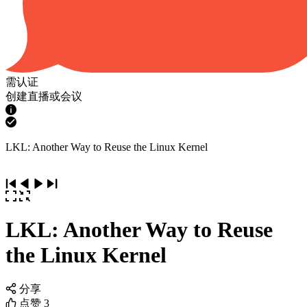
需认证
创建直播或会议
LKL: Another Way to Reuse the Linux Kernel
LKL: Another Way to Reuse
the Linux Kernel
分享
点赞
3