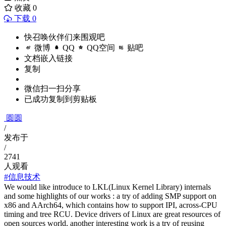
收藏
0
下载 0
快召唤伙伴们来围观吧
微博
QQ
QQ空间
贴吧
文档嵌入链接
复制
微信扫一扫分享
已成功复制到剪贴板
圆圆
/
发布于
/
2741
人观看
#信息技术
We would like introduce to LKL(Linux Kernel Library) internals
and some highlights of our works : a try of adding SMP support on
x86 and AArch64, which contains how to support IPI, across-CPU
timing and tree RCU. Device drivers of Linux are great resources of
open sources world, another interesting work is a try of reusing