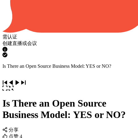
需认证
创建直播或会议
Is There an Open Source Business Model: YES or NO?
Is There an Open Source
Business Model: YES or NO?
分享
点赞
4