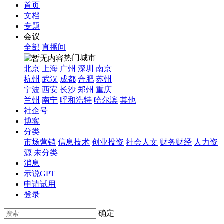
首页
文档
专题
会议
全部
直播间
热门城市
北京
上海
广州
深圳
南京
杭州
武汉
成都
合肥
苏州
宁波
西安
长沙
郑州
重庆
兰州
南宁
呼和浩特
哈尔滨
其他
社企号
博客
分类
市场营销
信息技术
创业投资
社会人文
财务财经
人力资
源
未分类
消息
示说GPT
申请试用
登录
确定