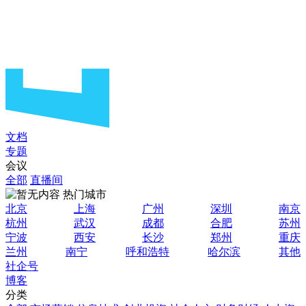
文档
专题
会议
全部
直播间
热门城市
北京
上海
广州
深圳
南京
杭州
武汉
成都
合肥
苏州
宁波
西安
长沙
郑州
重庆
兰州
南宁
呼和浩特
哈尔滨
其他
社企号
博客
分类