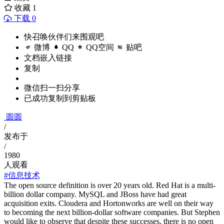
收藏
1
下载 0
快召唤伙伴们来围观吧
微博
QQ
QQ空间
贴吧
文档嵌入链接
复制
微信扫一扫分享
已成功复制到剪贴板
圆圆
/
发布于
/
1980
人观看
#信息技术
The open source definition is over 20 years old. Red Hat is a multi-
billion dollar company. MySQL and JBoss have had great
acquisition exits. Cloudera and Hortonworks are well on their way
to becoming the next billion-dollar software companies. But Stephen
would like to observe that despite these successes, there is no open