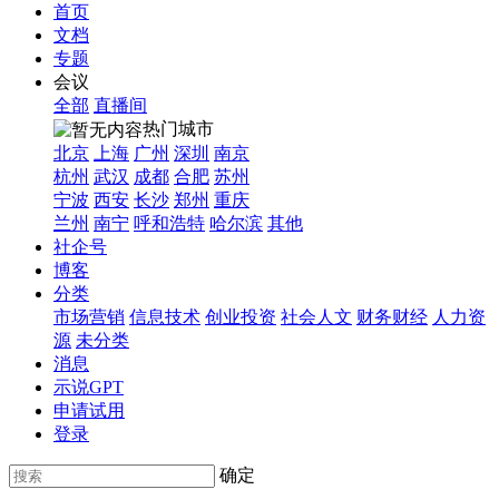
首页
文档
专题
会议
全部
直播间
热门城市
北京
上海
广州
深圳
南京
杭州
武汉
成都
合肥
苏州
宁波
西安
长沙
郑州
重庆
兰州
南宁
呼和浩特
哈尔滨
其他
社企号
博客
分类
市场营销
信息技术
创业投资
社会人文
财务财经
人力资
源
未分类
消息
示说GPT
申请试用
登录
确定