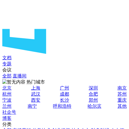
文档
专题
会议
全部
直播间
热门城市
北京
上海
广州
深圳
南京
杭州
武汉
成都
合肥
苏州
宁波
西安
长沙
郑州
重庆
兰州
南宁
呼和浩特
哈尔滨
其他
社企号
博客
分类