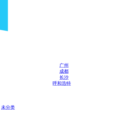
广州
成都
长沙
呼和浩特
未分类