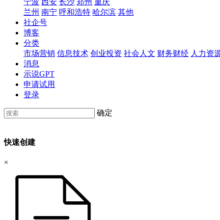
宁波
西安
长沙
郑州
重庆
兰州
南宁
呼和浩特
哈尔滨
其他
社企号
博客
分类
市场营销
信息技术
创业投资
社会人文
财务财经
人力资
消息
示说GPT
申请试用
登录
确定
快速创建
×