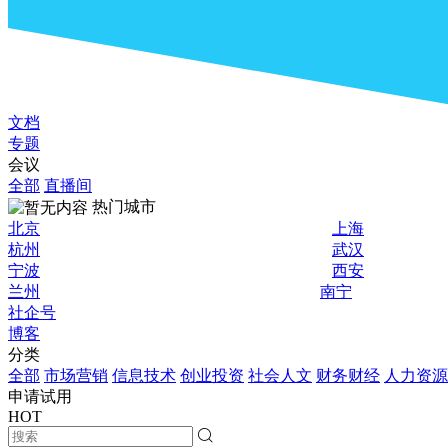
文档
专题
会议
全部
直播间
热门城市
北京
上海
杭州
武汉
宁波
西安
兰州
南宁
社企号
博客
分类
全部
市场营销
信息技术
创业投资
社会人文
财务财经
人力资源
申请试用
HOT