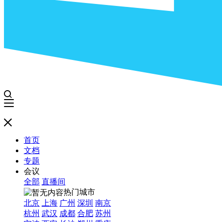
首页
文档
专题
会议
全部
直播间
热门城市
北京
上海
广州
深圳
南京
杭州
武汉
成都
合肥
苏州