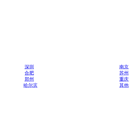
深圳
南京
合肥
苏州
郑州
重庆
哈尔滨
其他