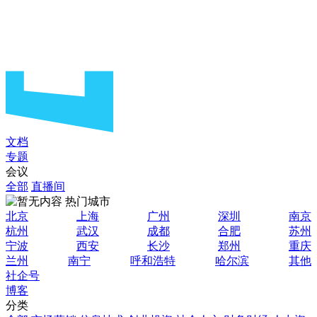
文档
专题
会议
全部
直播间
热门城市
北京
上海
广州
深圳
南京
杭州
武汉
成都
合肥
苏州
宁波
西安
长沙
郑州
重庆
兰州
南宁
呼和浩特
哈尔滨
其他
社企号
博客
分类