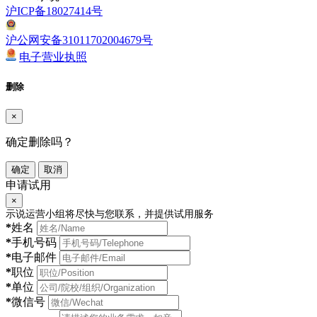
沪ICP备18027414号
沪公网安备31011702004679号
电子营业执照
删除
×
确定删除吗？
确定
取消
申请试用
×
示说运营小组将尽快与您联系，并提供试用服务
*
姓名
*
手机号码
*
电子邮件
*
职位
*
单位
*
微信号