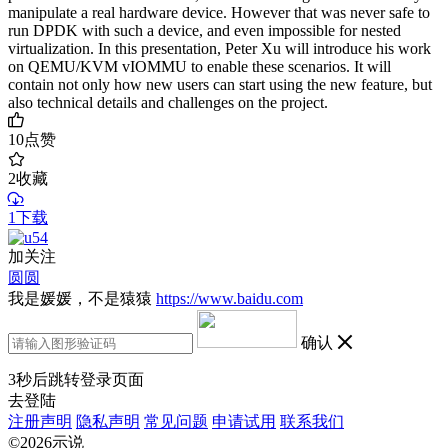
manipulate a real hardware device. However that was never safe to
run DPDK with such a device, and even impossible for nested
virtualization. In this presentation, Peter Xu will introduce his work
on QEMU/KVM vIOMMU to enable these scenarios. It will
contain not only how new users can start using the new feature, but
also technical details and challenges on the project.
10
点赞
2
收藏
1下载
加关注
圆圆
我是媛媛，不是猿猿
https://www.baidu.com
确认
3
秒后跳转登录页面
去登陆
注册声明
隐私声明
常见问题
申请试用
联系我们
©2026示说