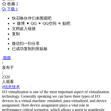
收藏
2
下载 1
快召唤伙伴们来围观吧
微博
QQ
QQ空间
贴吧
文档嵌入链接
复制
微信扫一扫分享
已成功复制到剪贴板
圆圆
/
发布于
/
2320
人观看
#信息技术
I/O virtualization is one of the most important aspect of virtualization
technology. Generally speaking we can have three types of I/O
devices in a virtual machine: emulated, para-virtualized, and device
assignment. Here device assignment plays a vital role in
performance critical scenarios, which allows a guest to seamlessly