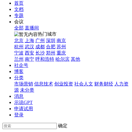
首页
文档
专题
会议
全部
直播间
热门城市
北京
上海
广州
深圳
南京
杭州
武汉
成都
合肥
苏州
宁波
西安
长沙
郑州
重庆
兰州
南宁
呼和浩特
哈尔滨
其他
社企号
博客
分类
市场营销
信息技术
创业投资
社会人文
财务财经
人力资
源
未分类
消息
示说GPT
申请试用
登录
确定