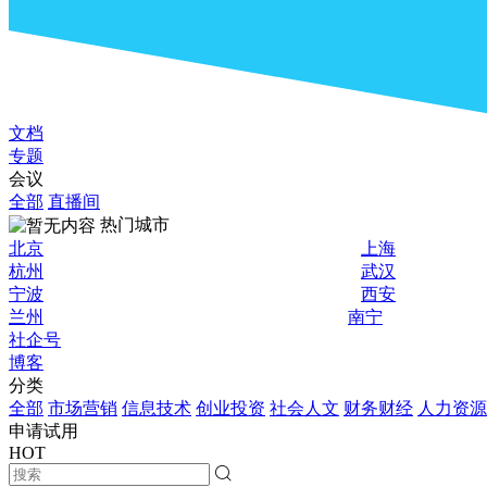
文档
专题
会议
全部
直播间
热门城市
北京
上海
杭州
武汉
宁波
西安
兰州
南宁
社企号
博客
分类
全部
市场营销
信息技术
创业投资
社会人文
财务财经
人力资源
申请试用
HOT