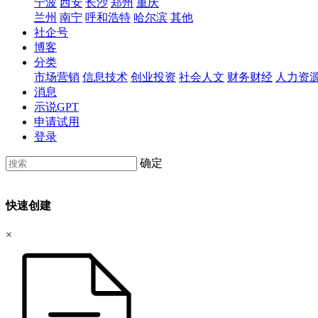
宁波
西安
长沙
郑州
重庆
兰州
南宁
呼和浩特
哈尔滨
其他
社企号
博客
分类
市场营销
信息技术
创业投资
社会人文
财务财经
人力资
消息
示说GPT
申请试用
登录
确定
快速创建
×