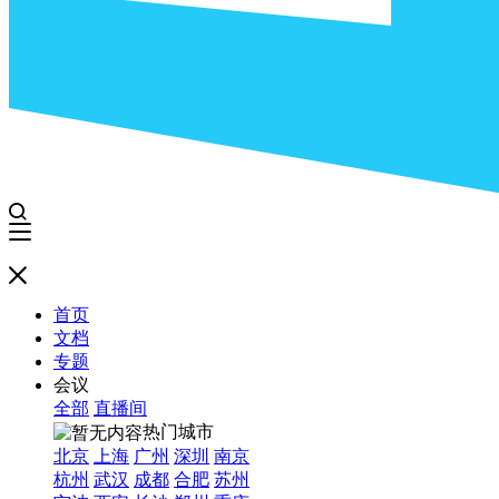
首页
文档
专题
会议
全部
直播间
热门城市
北京
上海
广州
深圳
南京
杭州
武汉
成都
合肥
苏州