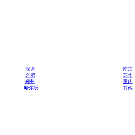
深圳
南京
合肥
苏州
郑州
重庆
哈尔滨
其他