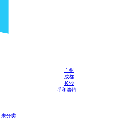
广州
成都
长沙
呼和浩特
未分类