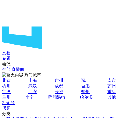
文档
专题
会议
全部
直播间
热门城市
北京
上海
广州
深圳
南京
杭州
武汉
成都
合肥
苏州
宁波
西安
长沙
郑州
重庆
兰州
南宁
呼和浩特
哈尔滨
其他
社企号
博客
分类