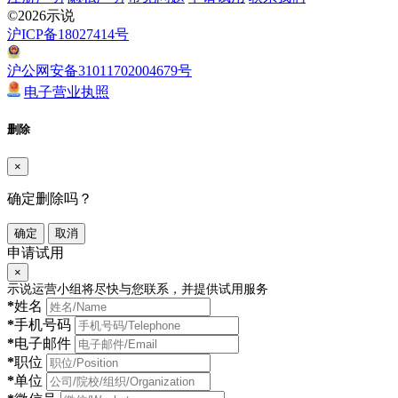
©2026示说
沪ICP备18027414号
沪公网安备31011702004679号
电子营业执照
删除
×
确定删除吗？
确定
取消
申请试用
×
示说运营小组将尽快与您联系，并提供试用服务
*
姓名
*
手机号码
*
电子邮件
*
职位
*
单位