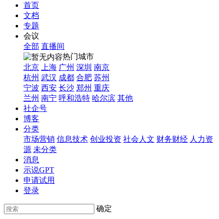
首页
文档
专题
会议
全部
直播间
热门城市
北京
上海
广州
深圳
南京
杭州
武汉
成都
合肥
苏州
宁波
西安
长沙
郑州
重庆
兰州
南宁
呼和浩特
哈尔滨
其他
社企号
博客
分类
市场营销
信息技术
创业投资
社会人文
财务财经
人力资
源
未分类
消息
示说GPT
申请试用
登录
确定