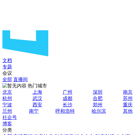
文档
专题
会议
全部
直播间
热门城市
北京
上海
广州
深圳
南京
杭州
武汉
成都
合肥
苏州
宁波
西安
长沙
郑州
重庆
兰州
南宁
呼和浩特
哈尔滨
其他
社企号
博客
分类