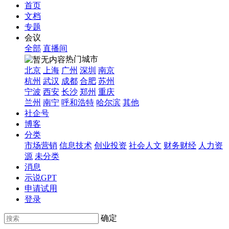
首页
文档
专题
会议
全部
直播间
热门城市
北京
上海
广州
深圳
南京
杭州
武汉
成都
合肥
苏州
宁波
西安
长沙
郑州
重庆
兰州
南宁
呼和浩特
哈尔滨
其他
社企号
博客
分类
市场营销
信息技术
创业投资
社会人文
财务财经
人力资
源
未分类
消息
示说GPT
申请试用
登录
确定