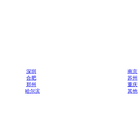
深圳
南京
合肥
苏州
郑州
重庆
哈尔滨
其他