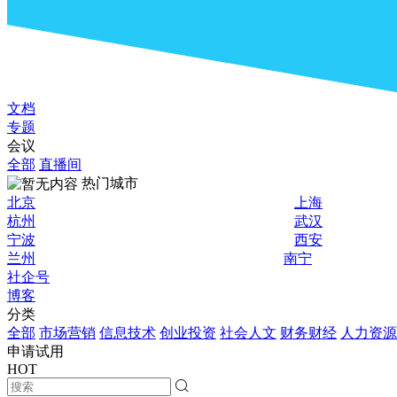
文档
专题
会议
全部
直播间
热门城市
北京
上海
杭州
武汉
宁波
西安
兰州
南宁
社企号
博客
分类
全部
市场营销
信息技术
创业投资
社会人文
财务财经
人力资源
申请试用
HOT