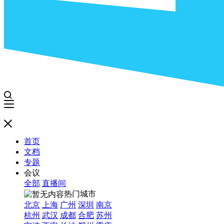
首页
文档
专题
会议
全部
直播间
热门城市
北京
上海
广州
深圳
南京
杭州
武汉
成都
合肥
苏州