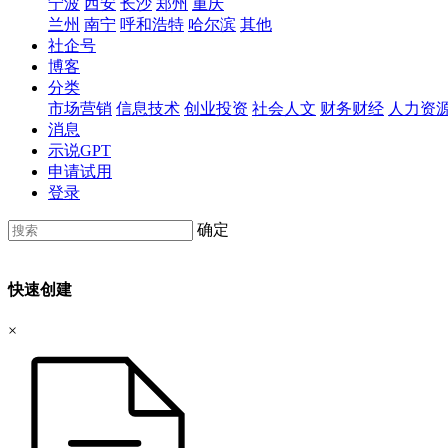
宁波
西安
长沙
郑州
重庆
兰州
南宁
呼和浩特
哈尔滨
其他
社企号
博客
分类
市场营销
信息技术
创业投资
社会人文
财务财经
人力资
消息
示说GPT
申请试用
登录
确定
快速创建
×