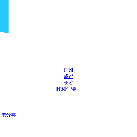
广州
成都
长沙
呼和浩特
未分类