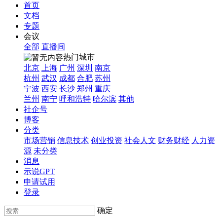
首页
文档
专题
会议
全部
直播间
热门城市
北京
上海
广州
深圳
南京
杭州
武汉
成都
合肥
苏州
宁波
西安
长沙
郑州
重庆
兰州
南宁
呼和浩特
哈尔滨
其他
社企号
博客
分类
市场营销
信息技术
创业投资
社会人文
财务财经
人力资
源
未分类
消息
示说GPT
申请试用
登录
确定