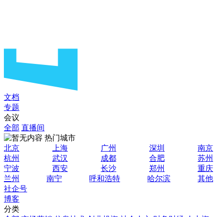
文档
专题
会议
全部
直播间
热门城市
北京
上海
广州
深圳
南京
杭州
武汉
成都
合肥
苏州
宁波
西安
长沙
郑州
重庆
兰州
南宁
呼和浩特
哈尔滨
其他
社企号
博客
分类