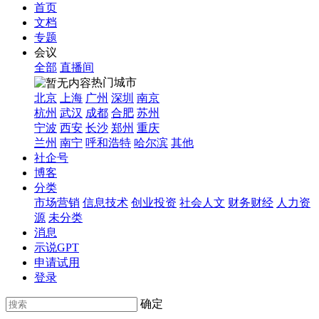
首页
文档
专题
会议
全部
直播间
热门城市
北京
上海
广州
深圳
南京
杭州
武汉
成都
合肥
苏州
宁波
西安
长沙
郑州
重庆
兰州
南宁
呼和浩特
哈尔滨
其他
社企号
博客
分类
市场营销
信息技术
创业投资
社会人文
财务财经
人力资
源
未分类
消息
示说GPT
申请试用
登录
确定