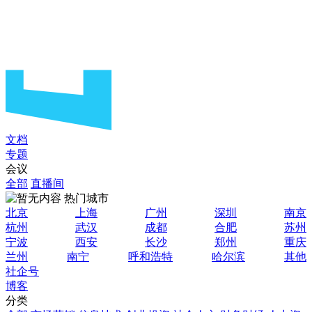
文档
专题
会议
全部
直播间
热门城市
北京
上海
广州
深圳
南京
杭州
武汉
成都
合肥
苏州
宁波
西安
长沙
郑州
重庆
兰州
南宁
呼和浩特
哈尔滨
其他
社企号
博客
分类