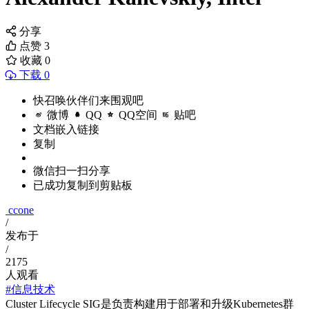
分享
点赞
3
收藏
0
下载 0
快召唤伙伴们来围观吧
微博
QQ
QQ空间
贴吧
文档嵌入链接
复制
微信扫一扫分享
已成功复制到剪贴板
ccone
/
发布于
/
2175
人观看
#信息技术
Cluster Lifecycle SIG是负责构建用于部署和升级Kubernetes群