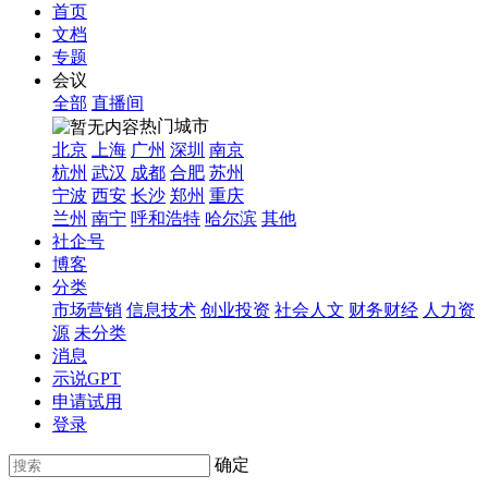
首页
文档
专题
会议
全部
直播间
热门城市
北京
上海
广州
深圳
南京
杭州
武汉
成都
合肥
苏州
宁波
西安
长沙
郑州
重庆
兰州
南宁
呼和浩特
哈尔滨
其他
社企号
博客
分类
市场营销
信息技术
创业投资
社会人文
财务财经
人力资
源
未分类
消息
示说GPT
申请试用
登录
确定