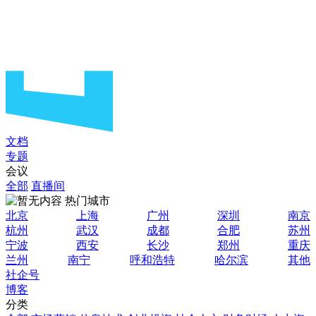
文档
专题
会议
全部
直播间
热门城市
北京
上海
广州
深圳
南京
杭州
武汉
成都
合肥
苏州
宁波
西安
长沙
郑州
重庆
兰州
南宁
呼和浩特
哈尔滨
其他
社企号
博客
分类