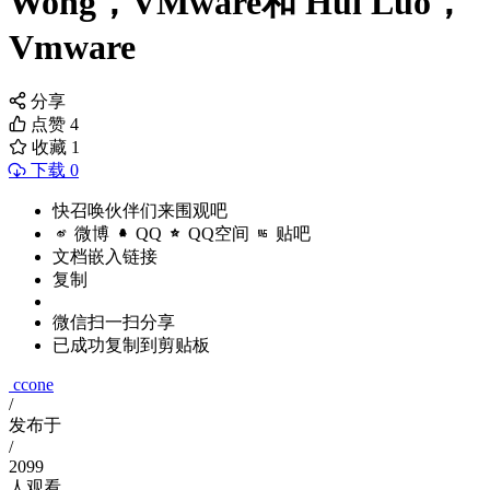
Wong，VMware和 Hui Luo，
Vmware
分享
点赞
4
收藏
1
下载 0
快召唤伙伴们来围观吧
微博
QQ
QQ空间
贴吧
文档嵌入链接
复制
微信扫一扫分享
已成功复制到剪贴板
ccone
/
发布于
/
2099
人观看