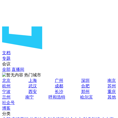
文档
专题
会议
全部
直播间
热门城市
北京
上海
广州
深圳
南京
杭州
武汉
成都
合肥
苏州
宁波
西安
长沙
郑州
重庆
兰州
南宁
呼和浩特
哈尔滨
其他
社企号
博客
分类