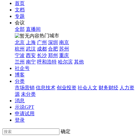
首页
文档
专题
会议
全部
直播间
热门城市
北京
上海
广州
深圳
南京
杭州
武汉
成都
合肥
苏州
宁波
西安
长沙
郑州
重庆
兰州
南宁
呼和浩特
哈尔滨
其他
社企号
博客
分类
市场营销
信息技术
创业投资
社会人文
财务财经
人力资
源
未分类
消息
示说GPT
申请试用
登录
确定