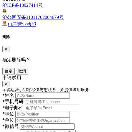
沪ICP备18027414号
沪公网安备31011702004679号
电子营业执照
删除
×
确定删除吗？
确定
取消
申请试用
×
示说运营小组将尽快与您联系，并提供试用服务
*
姓名
*
手机号码
*
电子邮件
*
职位
*
单位
*
微信号