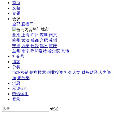
首页
文档
专题
会议
全部
直播间
热门城市
北京
上海
广州
深圳
南京
杭州
武汉
成都
合肥
苏州
宁波
西安
长沙
郑州
重庆
兰州
南宁
呼和浩特
哈尔滨
其他
社企号
博客
分类
市场营销
信息技术
创业投资
社会人文
财务财经
人力资
源
未分类
消息
示说GPT
申请试用
登录
确定