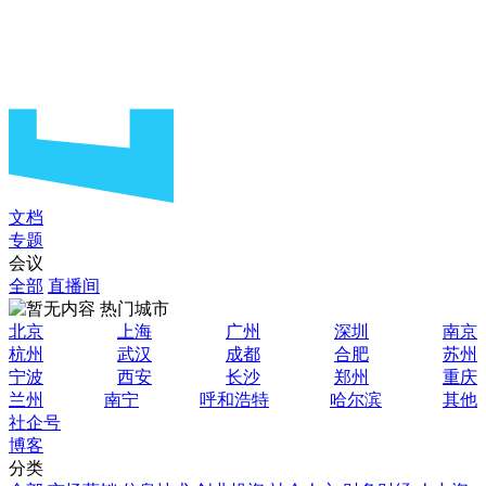
文档
专题
会议
全部
直播间
热门城市
北京
上海
广州
深圳
南京
杭州
武汉
成都
合肥
苏州
宁波
西安
长沙
郑州
重庆
兰州
南宁
呼和浩特
哈尔滨
其他
社企号
博客
分类