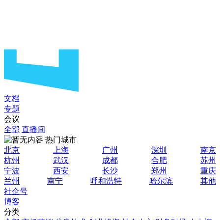
文档
专题
会议
全部
直播间
热门城市
北京
上海
广州
深圳
南京
杭州
武汉
成都
合肥
苏州
宁波
西安
长沙
郑州
重庆
兰州
南宁
呼和浩特
哈尔滨
其他
社企号
博客
分类