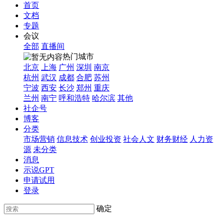
首页
文档
专题
会议
全部
直播间
热门城市
北京
上海
广州
深圳
南京
杭州
武汉
成都
合肥
苏州
宁波
西安
长沙
郑州
重庆
兰州
南宁
呼和浩特
哈尔滨
其他
社企号
博客
分类
市场营销
信息技术
创业投资
社会人文
财务财经
人力资
源
未分类
消息
示说GPT
申请试用
登录
确定