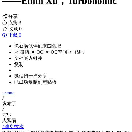
——Enlin Xu，Turbonomic
分享
点赞
3
收藏
0
下载 0
快召唤伙伴们来围观吧
微博
QQ
QQ空间
贴吧
文档嵌入链接
复制
微信扫一扫分享
已成功复制到剪贴板
ccone
/
发布于
/
7792
人观看
#信息技术