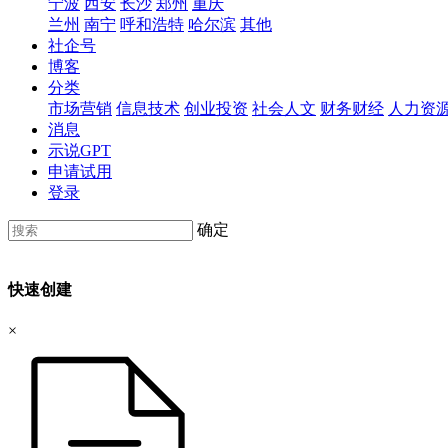
宁波
西安
长沙
郑州
重庆
兰州
南宁
呼和浩特
哈尔滨
其他
社企号
博客
分类
市场营销
信息技术
创业投资
社会人文
财务财经
人力资
消息
示说GPT
申请试用
登录
确定
快速创建
×