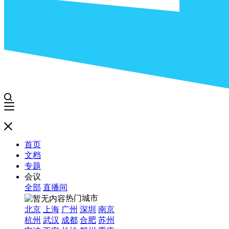
首页
文档
专题
会议
全部
直播间
热门城市
北京
上海
广州
深圳
南京
杭州
武汉
成都
合肥
苏州