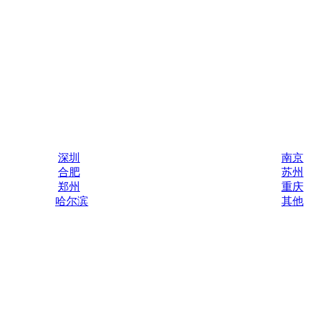
深圳
南京
合肥
苏州
郑州
重庆
哈尔滨
其他