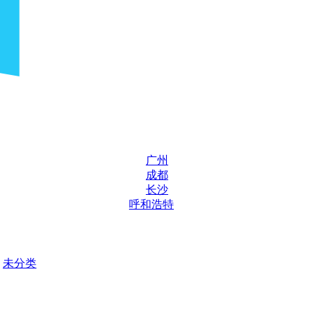
广州
成都
长沙
呼和浩特
未分类