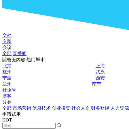
文档
专题
会议
全部
直播间
热门城市
北京
上海
杭州
武汉
宁波
西安
兰州
南宁
社企号
博客
分类
全部
市场营销
信息技术
创业投资
社会人文
财务财经
人力资源
申请试用
HOT