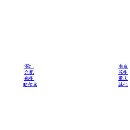
深圳
南京
合肥
苏州
郑州
重庆
哈尔滨
其他