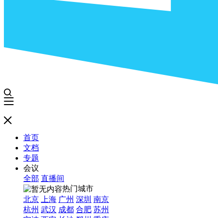
首页
文档
专题
会议
全部
直播间
热门城市
北京
上海
广州
深圳
南京
杭州
武汉
成都
合肥
苏州