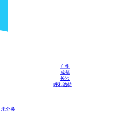
广州
成都
长沙
呼和浩特
未分类