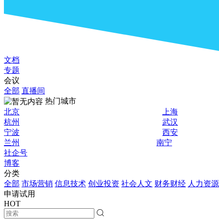
文档
专题
会议
全部
直播间
热门城市
北京
上海
杭州
武汉
宁波
西安
兰州
南宁
社企号
博客
分类
全部
市场营销
信息技术
创业投资
社会人文
财务财经
人力资源
申请试用
HOT