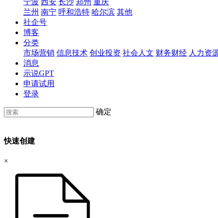
宁波
西安
长沙
郑州
重庆
兰州
南宁
呼和浩特
哈尔滨
其他
社企号
博客
分类
市场营销
信息技术
创业投资
社会人文
财务财经
人力资
消息
示说GPT
申请试用
登录
确定
快速创建
×