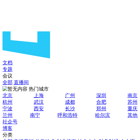
文档
专题
会议
全部
直播间
热门城市
北京
上海
广州
深圳
南京
杭州
武汉
成都
合肥
苏州
宁波
西安
长沙
郑州
重庆
兰州
南宁
呼和浩特
哈尔滨
其他
社企号
博客
分类