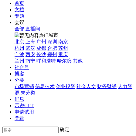
首页
文档
专题
会议
全部
直播间
热门城市
北京
上海
广州
深圳
南京
杭州
武汉
成都
合肥
苏州
宁波
西安
长沙
郑州
重庆
兰州
南宁
呼和浩特
哈尔滨
其他
社企号
博客
分类
市场营销
信息技术
创业投资
社会人文
财务财经
人力资
源
未分类
消息
示说GPT
申请试用
登录
确定