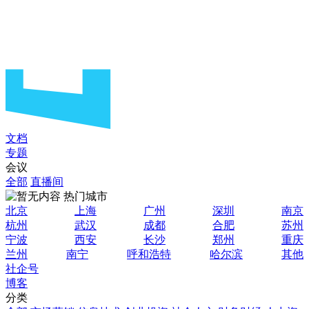
文档
专题
会议
全部
直播间
热门城市
北京
上海
广州
深圳
南京
杭州
武汉
成都
合肥
苏州
宁波
西安
长沙
郑州
重庆
兰州
南宁
呼和浩特
哈尔滨
其他
社企号
博客
分类