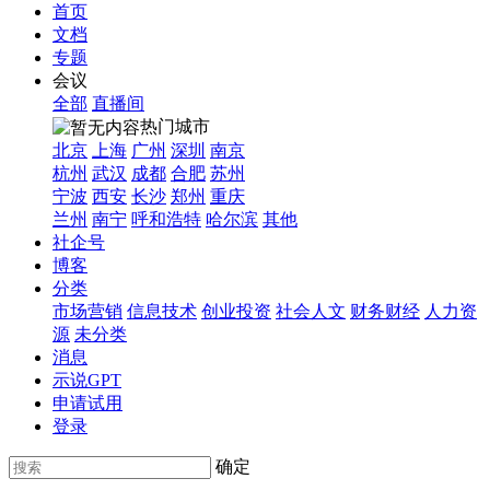
首页
文档
专题
会议
全部
直播间
热门城市
北京
上海
广州
深圳
南京
杭州
武汉
成都
合肥
苏州
宁波
西安
长沙
郑州
重庆
兰州
南宁
呼和浩特
哈尔滨
其他
社企号
博客
分类
市场营销
信息技术
创业投资
社会人文
财务财经
人力资
源
未分类
消息
示说GPT
申请试用
登录
确定