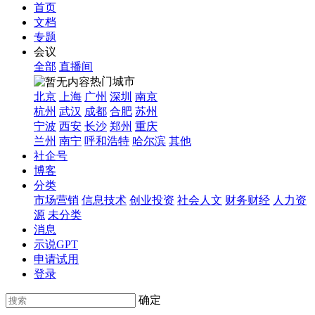
首页
文档
专题
会议
全部
直播间
热门城市
北京
上海
广州
深圳
南京
杭州
武汉
成都
合肥
苏州
宁波
西安
长沙
郑州
重庆
兰州
南宁
呼和浩特
哈尔滨
其他
社企号
博客
分类
市场营销
信息技术
创业投资
社会人文
财务财经
人力资
源
未分类
消息
示说GPT
申请试用
登录
确定