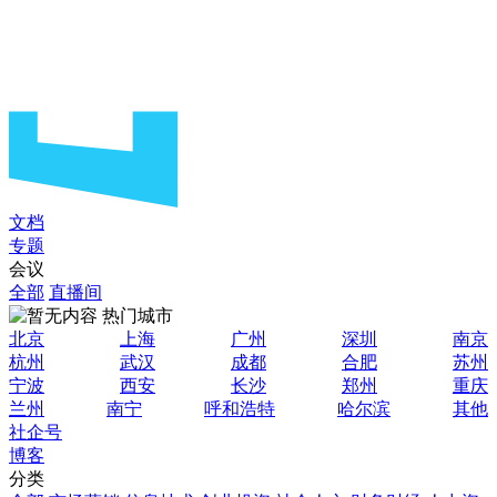
文档
专题
会议
全部
直播间
热门城市
北京
上海
广州
深圳
南京
杭州
武汉
成都
合肥
苏州
宁波
西安
长沙
郑州
重庆
兰州
南宁
呼和浩特
哈尔滨
其他
社企号
博客
分类