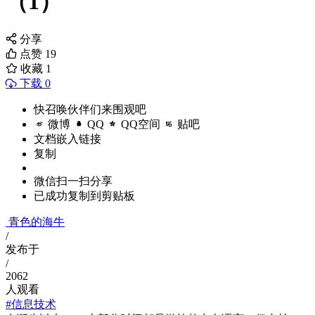
（1）
分享
点赞
19
收藏
1
下载 0
快召唤伙伴们来围观吧
微博
QQ
QQ空间
贴吧
文档嵌入链接
复制
微信扫一扫分享
已成功复制到剪贴板
青色的海牛
/
发布于
/
2062
人观看
#信息技术