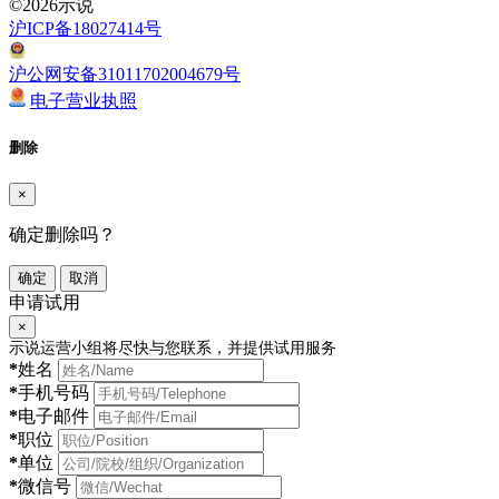
©2026示说
沪ICP备18027414号
沪公网安备31011702004679号
电子营业执照
删除
×
确定删除吗？
确定
取消
申请试用
×
示说运营小组将尽快与您联系，并提供试用服务
*
姓名
*
手机号码
*
电子邮件
*
职位
*
单位
*
微信号