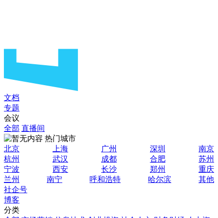
文档
专题
会议
全部
直播间
热门城市
北京
上海
广州
深圳
南京
杭州
武汉
成都
合肥
苏州
宁波
西安
长沙
郑州
重庆
兰州
南宁
呼和浩特
哈尔滨
其他
社企号
博客
分类