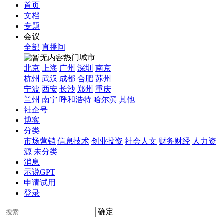
首页
文档
专题
会议
全部
直播间
热门城市
北京
上海
广州
深圳
南京
杭州
武汉
成都
合肥
苏州
宁波
西安
长沙
郑州
重庆
兰州
南宁
呼和浩特
哈尔滨
其他
社企号
博客
分类
市场营销
信息技术
创业投资
社会人文
财务财经
人力资
源
未分类
消息
示说GPT
申请试用
登录
确定