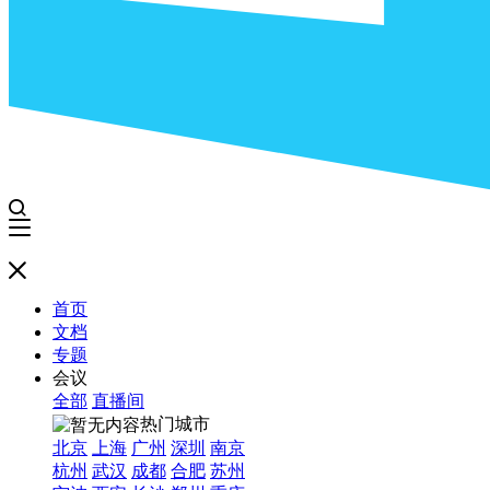
首页
文档
专题
会议
全部
直播间
热门城市
北京
上海
广州
深圳
南京
杭州
武汉
成都
合肥
苏州