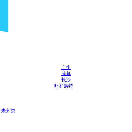
广州
成都
长沙
呼和浩特
未分类