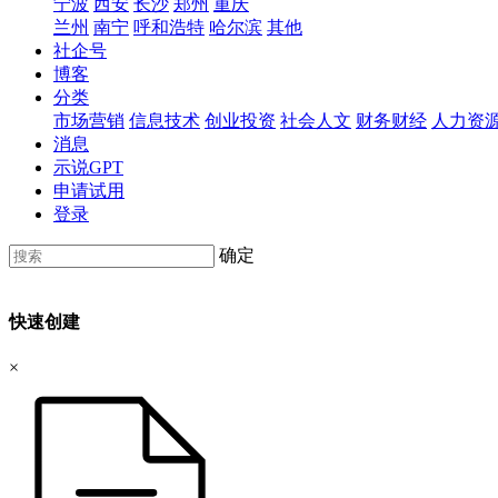
宁波
西安
长沙
郑州
重庆
兰州
南宁
呼和浩特
哈尔滨
其他
社企号
博客
分类
市场营销
信息技术
创业投资
社会人文
财务财经
人力资
消息
示说GPT
申请试用
登录
确定
快速创建
×