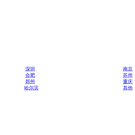
深圳
南京
合肥
苏州
郑州
重庆
哈尔滨
其他