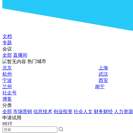
文档
专题
会议
全部
直播间
热门城市
北京
上海
杭州
武汉
宁波
西安
兰州
南宁
社企号
博客
分类
全部
市场营销
信息技术
创业投资
社会人文
财务财经
人力资源
申请试用
HOT