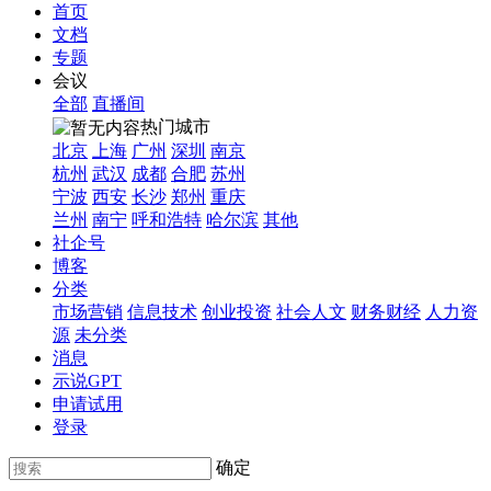
首页
文档
专题
会议
全部
直播间
热门城市
北京
上海
广州
深圳
南京
杭州
武汉
成都
合肥
苏州
宁波
西安
长沙
郑州
重庆
兰州
南宁
呼和浩特
哈尔滨
其他
社企号
博客
分类
市场营销
信息技术
创业投资
社会人文
财务财经
人力资
源
未分类
消息
示说GPT
申请试用
登录
确定