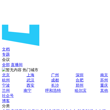
文档
专题
会议
全部
直播间
热门城市
北京
上海
广州
深圳
南京
杭州
武汉
成都
合肥
苏州
宁波
西安
长沙
郑州
重庆
兰州
南宁
呼和浩特
哈尔滨
其他
社企号
博客
分类