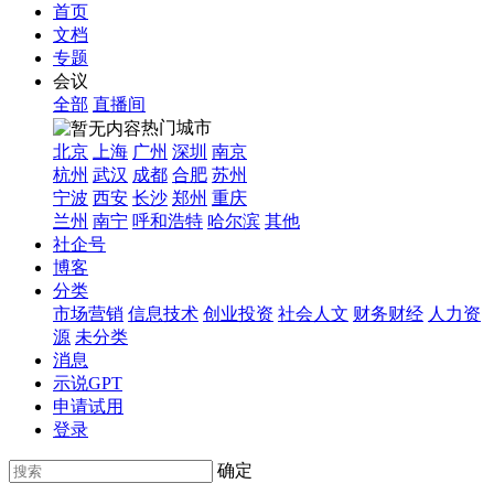
首页
文档
专题
会议
全部
直播间
热门城市
北京
上海
广州
深圳
南京
杭州
武汉
成都
合肥
苏州
宁波
西安
长沙
郑州
重庆
兰州
南宁
呼和浩特
哈尔滨
其他
社企号
博客
分类
市场营销
信息技术
创业投资
社会人文
财务财经
人力资
源
未分类
消息
示说GPT
申请试用
登录
确定