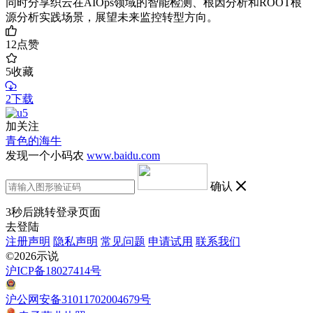
同时分享织云在AIOps领域的智能检测、根因分析和ROOT根
源分析实践场景，展望未来监控转型方向。
12
点赞
5
收藏
2下载
加关注
青色的海牛
发现一个小码农
www.baidu.com
确认
3
秒后跳转登录页面
去登陆
注册声明
隐私声明
常见问题
申请试用
联系我们
©2026示说
沪ICP备18027414号
沪公网安备31011702004679号