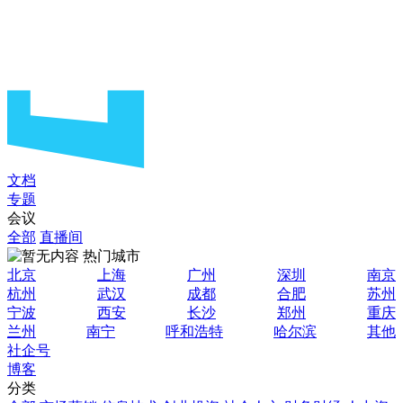
文档
专题
会议
全部
直播间
热门城市
北京
上海
广州
深圳
南京
杭州
武汉
成都
合肥
苏州
宁波
西安
长沙
郑州
重庆
兰州
南宁
呼和浩特
哈尔滨
其他
社企号
博客
分类