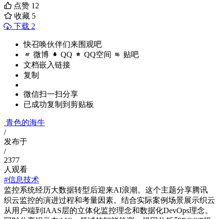
点赞
12
收藏
5
下载 2
快召唤伙伴们来围观吧
微博
QQ
QQ空间
贴吧
文档嵌入链接
复制
微信扫一扫分享
已成功复制到剪贴板
青色的海牛
/
发布于
/
2377
人观看
#信息技术
监控系统经历大数据转型后迎来AI浪潮。这个主题分享腾讯
织云监控的演进过程和考量因素。结合实际案例场景展示织云
从用户端到IAAS层的立体化监控理念和数据化DevOps理念。