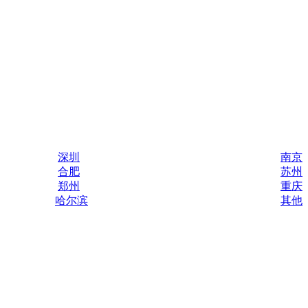
深圳
南京
合肥
苏州
郑州
重庆
哈尔滨
其他