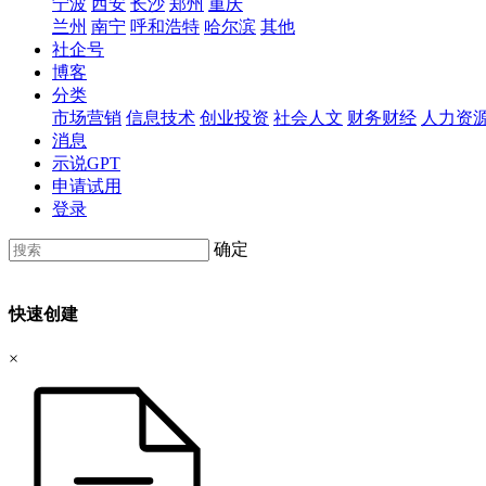
宁波
西安
长沙
郑州
重庆
兰州
南宁
呼和浩特
哈尔滨
其他
社企号
博客
分类
市场营销
信息技术
创业投资
社会人文
财务财经
人力资
消息
示说GPT
申请试用
登录
确定
快速创建
×