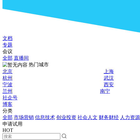
文档
专题
会议
全部
直播间
热门城市
北京
上海
杭州
武汉
宁波
西安
兰州
南宁
社企号
博客
分类
全部
市场营销
信息技术
创业投资
社会人文
财务财经
人力资源
申请试用
HOT