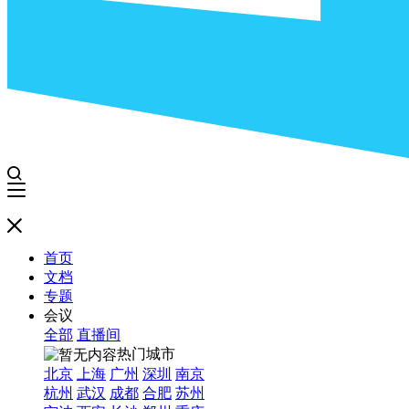
首页
文档
专题
会议
全部
直播间
热门城市
北京
上海
广州
深圳
南京
杭州
武汉
成都
合肥
苏州