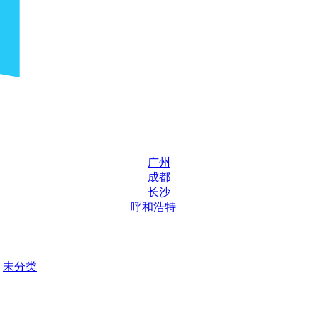
广州
成都
长沙
呼和浩特
未分类