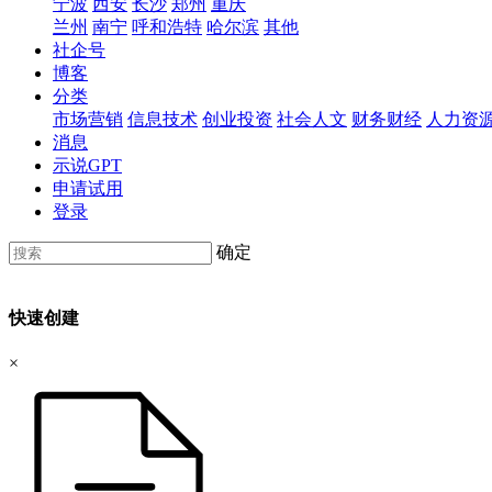
宁波
西安
长沙
郑州
重庆
兰州
南宁
呼和浩特
哈尔滨
其他
社企号
博客
分类
市场营销
信息技术
创业投资
社会人文
财务财经
人力资
消息
示说GPT
申请试用
登录
确定
快速创建
×