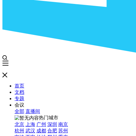
首页
文档
专题
会议
全部
直播间
热门城市
北京
上海
广州
深圳
南京
杭州
武汉
成都
合肥
苏州