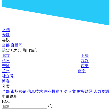
文档
专题
会议
全部
直播间
热门城市
北京
上海
杭州
武汉
宁波
西安
兰州
南宁
社企号
博客
分类
全部
市场营销
信息技术
创业投资
社会人文
财务财经
人力资源
申请试用
HOT