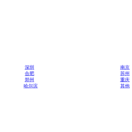
深圳
南京
合肥
苏州
郑州
重庆
哈尔滨
其他