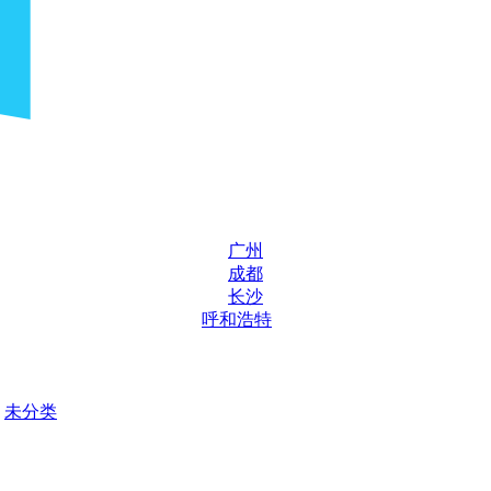
广州
成都
长沙
呼和浩特
未分类