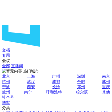
文档
专题
会议
全部
直播间
热门城市
北京
上海
广州
深圳
南京
杭州
武汉
成都
合肥
苏州
宁波
西安
长沙
郑州
重庆
兰州
南宁
呼和浩特
哈尔滨
其他
社企号
博客
分类