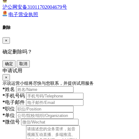
沪公网安备31011702004679号
电子营业执照
删除
×
确定删除吗？
确定
取消
申请试用
×
示说运营小组将尽快与您联系，并提供试用服务
*
姓名
*
手机号码
*
电子邮件
*
职位
*
单位
*
微信号