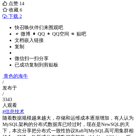
点赞
14
收藏
6
下载 2
快召唤伙伴们来围观吧
微博
QQ
QQ空间
贴吧
文档嵌入链接
复制
微信扫一扫分享
已成功复制到剪贴板
青色的海牛
/
发布于
/
3343
人观看
#信息技术
随着数据规模越来越大，存储和运维成本逐渐增加，有人认为
MySQL架构的分布式数据库已经过时，现在是NewSQL的天
下，本次分享把分布式一致性协议Raft与MySQL高可用集群相