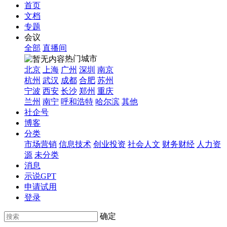
首页
文档
专题
会议
全部
直播间
热门城市
北京
上海
广州
深圳
南京
杭州
武汉
成都
合肥
苏州
宁波
西安
长沙
郑州
重庆
兰州
南宁
呼和浩特
哈尔滨
其他
社企号
博客
分类
市场营销
信息技术
创业投资
社会人文
财务财经
人力资
源
未分类
消息
示说GPT
申请试用
登录
确定