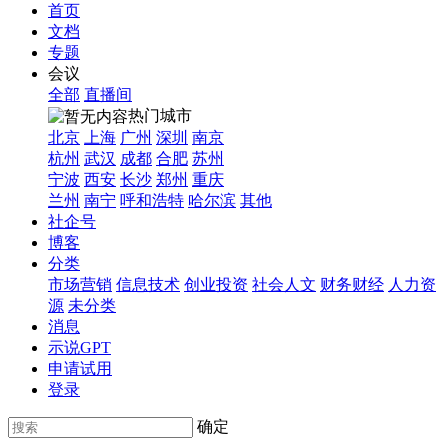
首页
文档
专题
会议
全部
直播间
热门城市
北京
上海
广州
深圳
南京
杭州
武汉
成都
合肥
苏州
宁波
西安
长沙
郑州
重庆
兰州
南宁
呼和浩特
哈尔滨
其他
社企号
博客
分类
市场营销
信息技术
创业投资
社会人文
财务财经
人力资
源
未分类
消息
示说GPT
申请试用
登录
确定