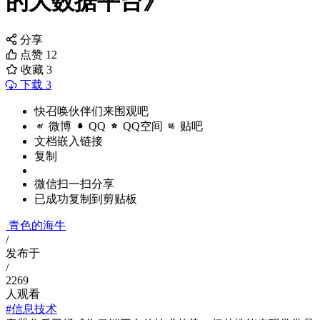
的大数据平台》
分享
点赞
12
收藏
3
下载 3
快召唤伙伴们来围观吧
微博
QQ
QQ空间
贴吧
文档嵌入链接
复制
微信扫一扫分享
已成功复制到剪贴板
青色的海牛
/
发布于
/
2269
人观看
#信息技术