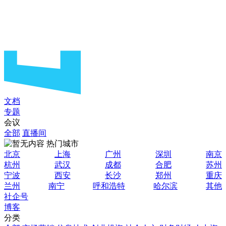
文档
专题
会议
全部
直播间
热门城市
北京
上海
广州
深圳
南京
杭州
武汉
成都
合肥
苏州
宁波
西安
长沙
郑州
重庆
兰州
南宁
呼和浩特
哈尔滨
其他
社企号
博客
分类