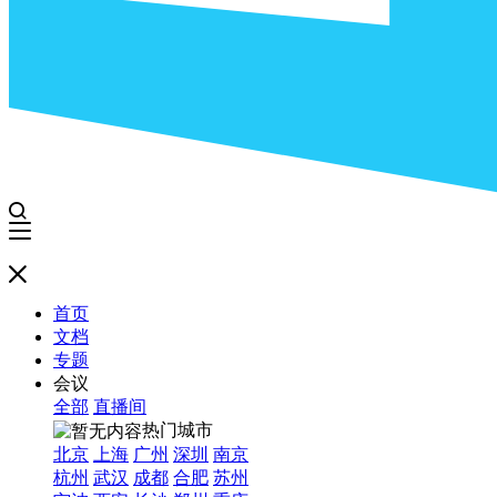
首页
文档
专题
会议
全部
直播间
热门城市
北京
上海
广州
深圳
南京
杭州
武汉
成都
合肥
苏州