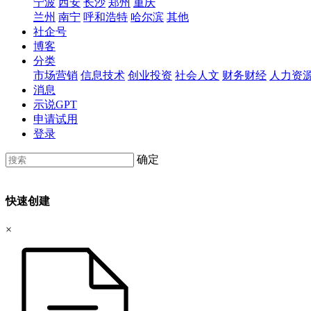
宁波
西安
长沙
郑州
重庆
兰州
南宁
呼和浩特
哈尔滨
其他
社企号
博客
分类
市场营销
信息技术
创业投资
社会人文
财务财经
人力资
消息
示说GPT
申请试用
登录
确定
快速创建
×