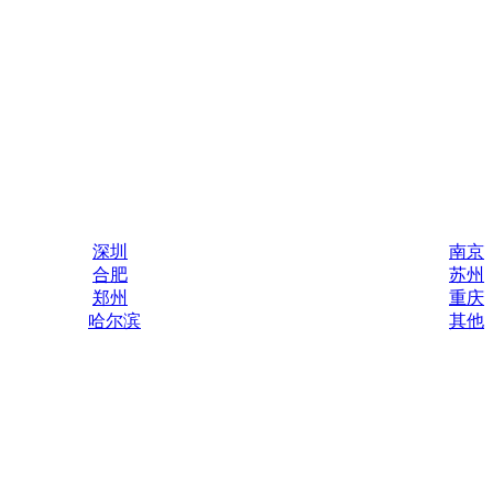
深圳
南京
合肥
苏州
郑州
重庆
哈尔滨
其他