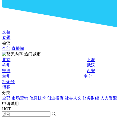
文档
专题
会议
全部
直播间
热门城市
北京
上海
杭州
武汉
宁波
西安
兰州
南宁
社企号
博客
分类
全部
市场营销
信息技术
创业投资
社会人文
财务财经
人力资源
申请试用
HOT