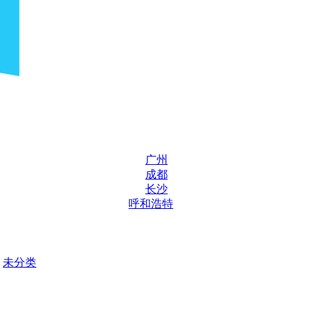
广州
成都
长沙
呼和浩特
未分类