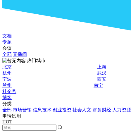
文档
专题
会议
全部
直播间
热门城市
北京
上海
杭州
武汉
宁波
西安
兰州
南宁
社企号
博客
分类
全部
市场营销
信息技术
创业投资
社会人文
财务财经
人力资源
申请试用
HOT