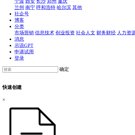
宁波
西安
长沙
郑州
重庆
兰州
南宁
呼和浩特
哈尔滨
其他
社企号
博客
分类
市场营销
信息技术
创业投资
社会人文
财务财经
人力资
消息
示说GPT
申请试用
登录
确定
快速创建
×