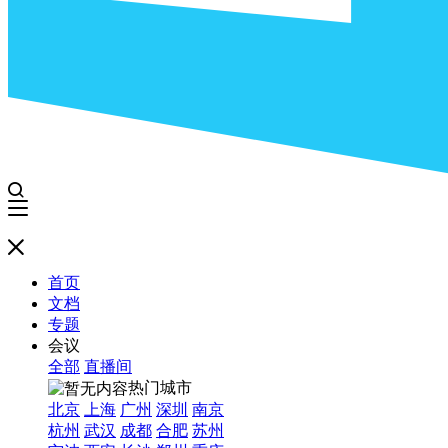
首页
文档
专题
会议
全部
直播间
热门城市
北京
上海
广州
深圳
南京
杭州
武汉
成都
合肥
苏州