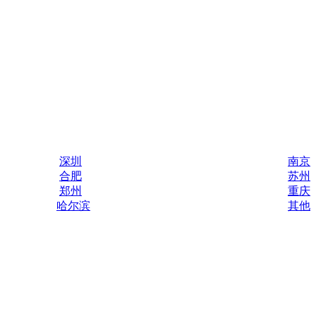
深圳
南京
合肥
苏州
郑州
重庆
哈尔滨
其他