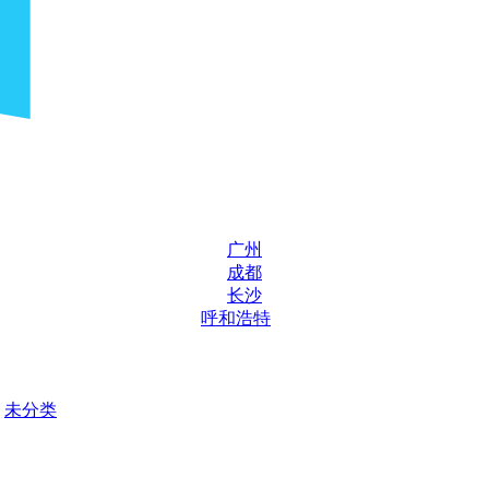
广州
成都
长沙
呼和浩特
未分类