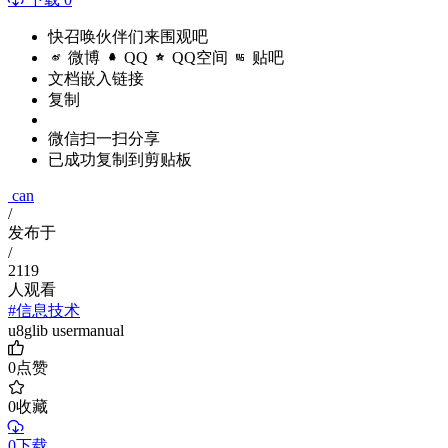
快召唤伙伴们来围观吧
微博
QQ
QQ空间
贴吧
文档嵌入链接
复制
微信扫一扫分享
已成功复制到剪贴板
can
/
发布于
/
2119
人观看
#信息技术
u8glib usermanual
0
点赞
0
收藏
0下载