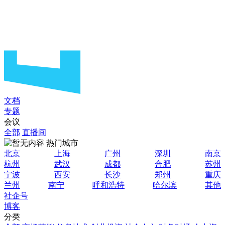
文档
专题
会议
全部
直播间
热门城市
北京
上海
广州
深圳
南京
杭州
武汉
成都
合肥
苏州
宁波
西安
长沙
郑州
重庆
兰州
南宁
呼和浩特
哈尔滨
其他
社企号
博客
分类