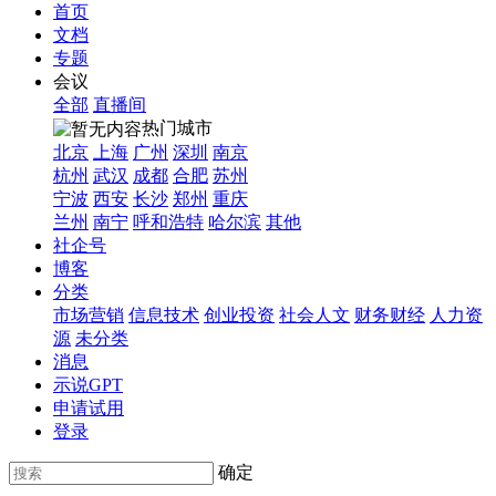
首页
文档
专题
会议
全部
直播间
热门城市
北京
上海
广州
深圳
南京
杭州
武汉
成都
合肥
苏州
宁波
西安
长沙
郑州
重庆
兰州
南宁
呼和浩特
哈尔滨
其他
社企号
博客
分类
市场营销
信息技术
创业投资
社会人文
财务财经
人力资
源
未分类
消息
示说GPT
申请试用
登录
确定