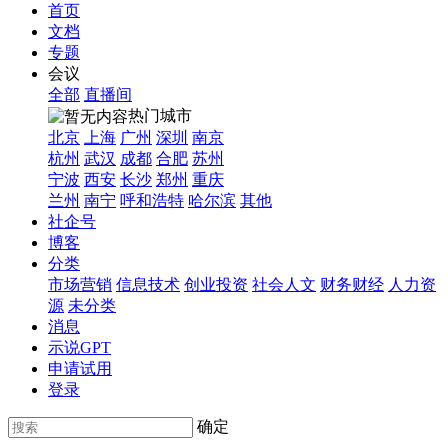
首页
文档
专题
会议
全部
直播间
热门城市
北京
上海
广州
深圳
南京
杭州
武汉
成都
合肥
苏州
宁波
西安
长沙
郑州
重庆
兰州
南宁
呼和浩特
哈尔滨
其他
社企号
博客
分类
市场营销
信息技术
创业投资
社会人文
财务财经
人力资
源
未分类
消息
示说GPT
申请试用
登录
确定