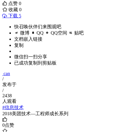
点赞
0
收藏
0
下载 5
快召唤伙伴们来围观吧
微博
QQ
QQ空间
贴吧
文档嵌入链接
复制
微信扫一扫分享
已成功复制到剪贴板
can
/
发布于
/
2438
人观看
#信息技术
2018美团技术—工程师成长系列
0
点赞