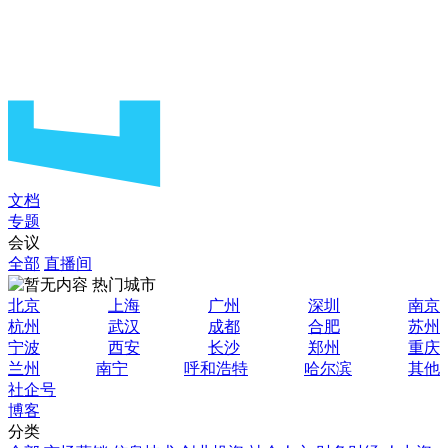
文档
专题
会议
全部
直播间
热门城市
北京
上海
广州
深圳
南京
杭州
武汉
成都
合肥
苏州
宁波
西安
长沙
郑州
重庆
兰州
南宁
呼和浩特
哈尔滨
其他
社企号
博客
分类