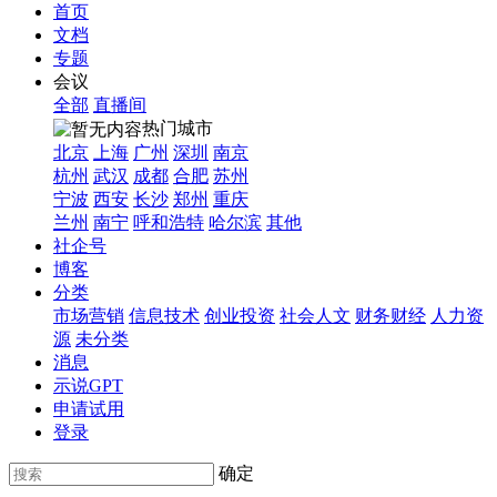
首页
文档
专题
会议
全部
直播间
热门城市
北京
上海
广州
深圳
南京
杭州
武汉
成都
合肥
苏州
宁波
西安
长沙
郑州
重庆
兰州
南宁
呼和浩特
哈尔滨
其他
社企号
博客
分类
市场营销
信息技术
创业投资
社会人文
财务财经
人力资
源
未分类
消息
示说GPT
申请试用
登录
确定