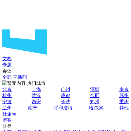
文档
专题
会议
全部
直播间
热门城市
北京
上海
广州
深圳
南京
杭州
武汉
成都
合肥
苏州
宁波
西安
长沙
郑州
重庆
兰州
南宁
呼和浩特
哈尔滨
其他
社企号
博客
分类