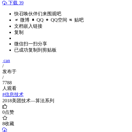
下载 39
快召唤伙伴们来围观吧
微博
QQ
QQ空间
贴吧
文档嵌入链接
复制
微信扫一扫分享
已成功复制到剪贴板
can
/
发布于
/
7788
人观看
#信息技术
2018美团技术—算法系列
0
点赞
8
收藏