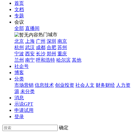
首页
文档
专题
会议
全部
直播间
热门城市
北京
上海
广州
深圳
南京
杭州
武汉
成都
合肥
苏州
宁波
西安
长沙
郑州
重庆
兰州
南宁
呼和浩特
哈尔滨
其他
社企号
博客
分类
市场营销
信息技术
创业投资
社会人文
财务财经
人力资
源
未分类
消息
示说GPT
申请试用
登录
确定