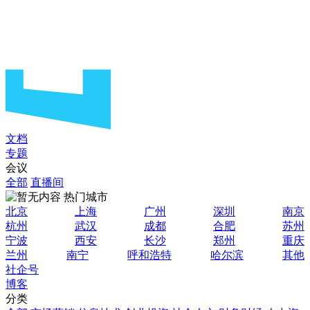
文档
专题
会议
全部
直播间
热门城市
北京
上海
广州
深圳
南京
杭州
武汉
成都
合肥
苏州
宁波
西安
长沙
郑州
重庆
兰州
南宁
呼和浩特
哈尔滨
其他
社企号
博客
分类